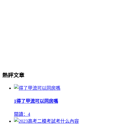
熱評文章
1
得了甲流可以同房嗎
閱讀：4