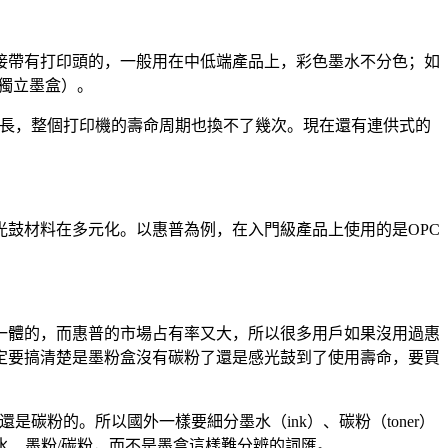
接帶有打印頭的，一般用在中低端產品上，彩色墨水不分色；如
獨立墨盒）。
長，整個打印機的壽命周期也換不了幾次。現在還有連供式的
鼓材料在多元化。以惠普為例，在入門級產品上使用的是OPC
一體的，而惠普的市場占有率又大，所以很多用戶如果沒用過惠
定要搞清楚是墨粉盒沒有碳粉了還是感光鼓到了使用壽命，要買
是碳粉的。所以國外一樣要細分墨水（ink）、碳粉（toner）
水、墨粉/碳粉，而不是墨盒這樣難分辨的詞匯。