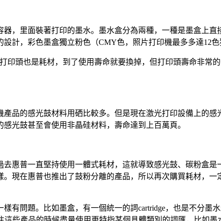
容器，里面裝著打印的墨水。墨水盒分為兩種，一種是墨盒上直
設計，彩色墨盒獨立粉色（CMY色，照片打印機最多多達12色
打印頭也是耗材，到了使用壽命就要換掉，但打印頭壽命非常的
機產品的感光鼓材料用硒比較多。但是現在激光打印設備上的感光
的感光鼓甚至會使用非晶硅材料，壽命達到上百萬頁。
過去惠普一直堅持使用一體式耗材，這就導致感光鼓、碳粉盒是
樣。現在惠普也推出了鼓粉分離的產品，所以再次購買耗材，一
問題。比如墨盒，有一個統一的詞cartridge，也是不分墨水還
標注這些產品的時候盡量使用更特指某個具體類別的詞匯，比如墨