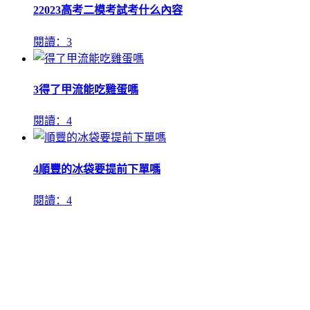
2
2023高考二模考試考什么內容
閱讀：3
3
得了甲流能吃雞蛋嗎
閱讀：4
4
順豐的冰袋要提前下單嗎
閱讀：4