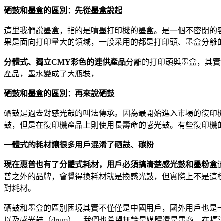
硒鼓和墨盒的區別：先從墨盒說起
這里我們說墨盒，指的是噴墨打印機的墨盒。是一個不密閉的
果是面向打印量大的領域，一般采用的都是打印頭、墨盒分離的
分體式、獨立CMY彩色的連供產品
分離的打印頭與墨盒，其實
產品，墨水變成了大瓶裝，
硒鼓和墨盒的區別：再來說硒鼓
硒鼓是過去對感光鼓的叫法傳承。因為最開始進入市場的復印
鼓，但是在復印機產品上則使用長壽命的感光鼓。有些復印機
一體式的耗材讓很多用戶混淆了硒鼓、碳粉
現在惠普也有了分體式耗材，用戶必須搞清楚感光鼓和墨粉盒
普之外的品牌，會覺得換耗材就是換感光鼓，但實際上不是這
對耗材。
硒鼓和墨盒的區別困境其實不僅僅是中國用戶，國外用戶也是一樣有
以及感光鼓（drum），我們也希望無論是媒體還是電商，在