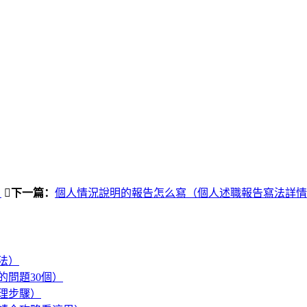
）
下一篇：
個人情況說明的報告怎么寫（個人述職報告寫法詳情
法）
問題30個）
理步驟）