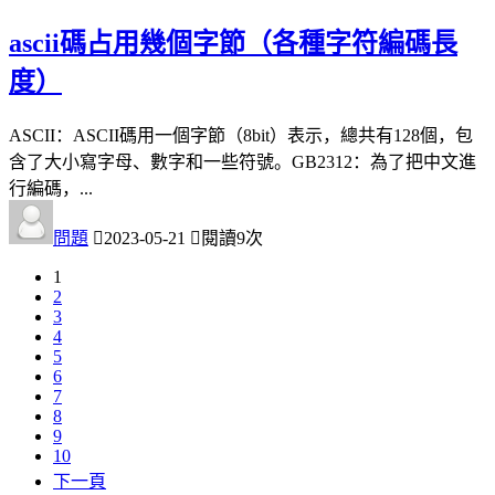
ascii碼占用幾個字節（各種字符編碼長
度）
ASCII：ASCII碼用一個字節（8bit）表示，總共有128個，包
含了大小寫字母、數字和一些符號。GB2312：為了把中文進
行編碼，...
問題
2023-05-21
閱讀9次
1
2
3
4
5
6
7
8
9
10
下一頁