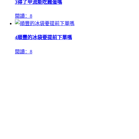
3
得了甲流能吃雞蛋嗎
閱讀：8
4
順豐的冰袋要提前下單嗎
閱讀：8