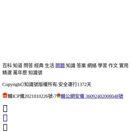
百科
知道
問答
經典
生活
問題
知識
答案
網絡
學習
作文
實用
精選
萬年歷
知識號
Copyright
知識號
版權所有.安全運行
1372
天
贛ICP備2021010226號-7
贛公網安備 36092402000048號